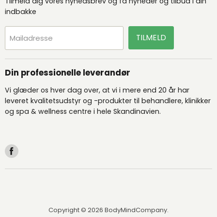
Tilmeld dig vores nyhedsbrev og få nyheder og tilbud i din
indbakke
TILMELD
Mailadresse
Din professionelle leverandør
Vi glæder os hver dag over, at vi i mere end 20 år har
leveret kvalitetsudstyr og -produkter til behandlere, klinikker
og spa & wellness centre i hele Skandinavien.
Find
os
på
Facebook
Copyright © 2026 BodyMindCompany.