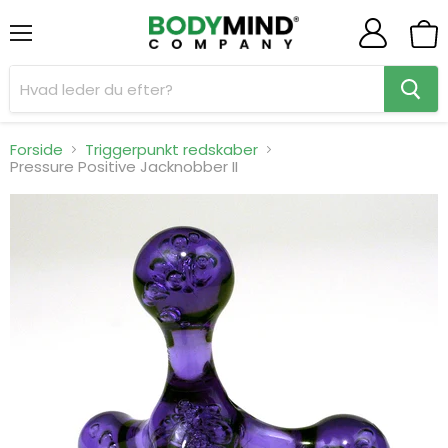
Menu
Se
indk
Forside
Triggerpunkt redskaber
Pressure Positive Jacknobber II