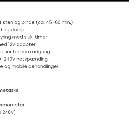
f sten og pinde (ca. 45–60 min.)
nd og damp
tyring med sluk-timer
 med 12V adapter
poser for nem adgang
0–240V netspænding
elle og mobile behandlinger
rmetaske
termometer
U 240V)