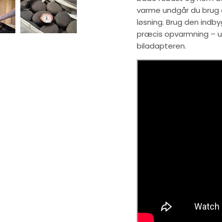
varme undgår du brug a
løsning. Brug den indby
præcis opvarmning – ua
biladapteren.