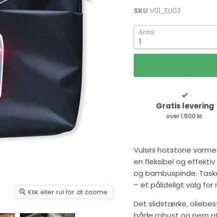
SKU
V01_EU03
Antal
Gratis levering
over 1.500 kr.
Vulsini hotstone varmet
en fleksibel og effekti
og bambuspinde. Tasken
– et pålideligt valg for
Klik eller rul for at zoome
Det slidstærke, olieb
både robust og nem at 