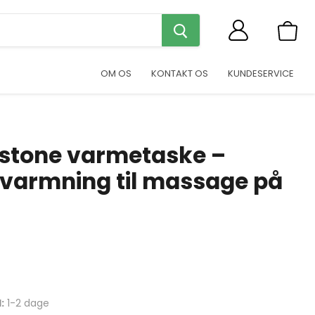
Se
indkøb
OM OS
KONTAKT OS
KUNDESERVICE
tstone varmetaske –
pvarmning til massage på
:
1-2 dage