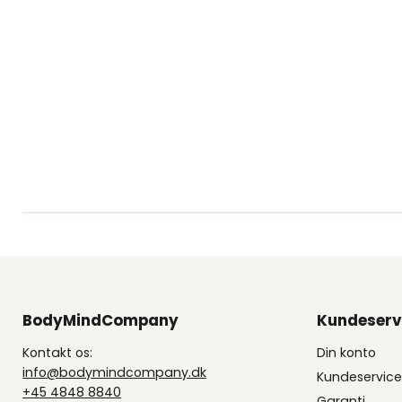
BodyMindCompany
Kundeserv
Kontakt os:
Din konto
info@bodymindcompany.dk
Kundeservic
+45 4848 8840
Garanti