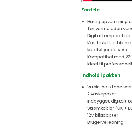
Fordele:
Hurtig opvarmning a
Tør varme uden va
Digital temperaturs
Kan tilsluttes bilen
Medfølgende vaske
Kompatibel med 22
Ideel til profession
Indhold i pakken:
Vulsini hotstone va
2 vaskeposer
Indbygget digitalt 
Strømkabler (UK + E
12V biladapter
Brugervejledning