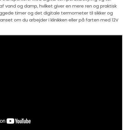
f vand og damp, hvilket giver en mere ren og praktisk
ggede timer og det digitale termometer til sikker og
nset om du arbejder i klinikken eller på farten med 12V