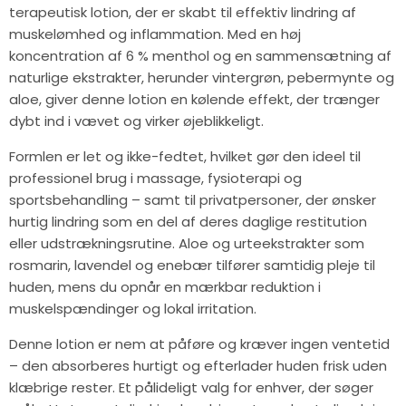
terapeutisk lotion, der er skabt til effektiv lindring af
muskelømhed og inflammation. Med en høj
koncentration af 6 % menthol og en sammensætning af
naturlige ekstrakter, herunder vintergrøn, pebermynte og
aloe, giver denne lotion en kølende effekt, der trænger
dybt ind i vævet og virker øjeblikkeligt.
Formlen er let og ikke-fedtet, hvilket gør den ideel til
professionel brug i massage, fysioterapi og
sportsbehandling – samt til privatpersoner, der ønsker
hurtig lindring som en del af deres daglige restitution
eller udstrækningsrutine. Aloe og urteekstrakter som
rosmarin, lavendel og enebær tilfører samtidig pleje til
huden, mens du opnår en mærkbar reduktion i
muskelspændinger og lokal irritation.
Denne lotion er nem at påføre og kræver ingen ventetid
– den absorberes hurtigt og efterlader huden frisk uden
klæbrige rester. Et pålideligt valg for enhver, der søger