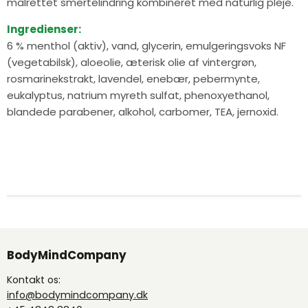
målrettet smertelindring kombineret med naturlig pleje.
Ingredienser:
6 % menthol (aktiv), vand, glycerin, emulgeringsvoks NF
(vegetabilsk), aloeolie, æterisk olie af vintergrøn,
rosmarinekstrakt, lavendel, enebær, pebermynte,
eukalyptus, natrium myreth sulfat, phenoxyethanol,
blandede parabener, alkohol, carbomer, TEA, jernoxid.
BodyMindCompany
Kontakt os:
info@bodymindcompany.dk