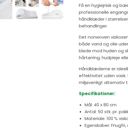
Få en hygiejnisk og bære
professionelle engangs
håndklæder i størrelse
behandlinger.
Det nonwoven viskosem
både vand og olie uden 
bløde mod huden og ska
hårtørring, hudpleje el
Håndklæderne er ideelle
effektivitet uden vask
miljøvenligt alternativ 
Specifikationer:
Mål: 40 x 80 cm
Antal: 50 stk. pr. pak
Materiale: 100 % vis
Egenskaber: Fnugfri,