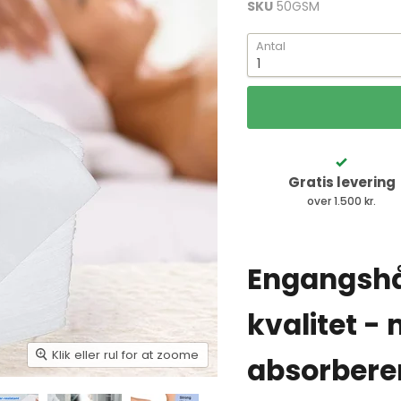
SKU
50GSM
Antal
Gratis levering
over 1.500 kr.
Engangshå
kvalitet - 
Klik eller rul for at zoome
absorberen