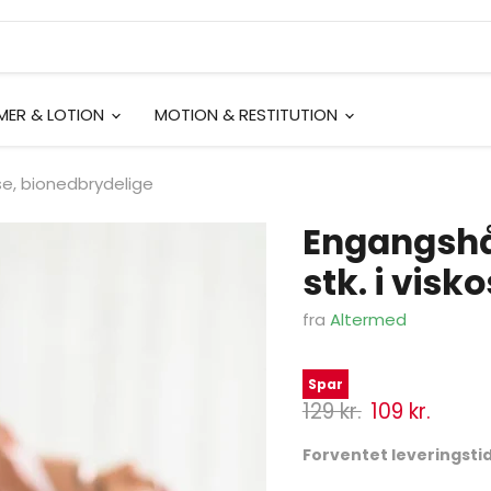
EMER & LOTION
MOTION & RESTITUTION
se, bionedbrydelige
Engangshå
stk. i visk
fra
Altermed
Spar
Normal pris
Ny pris
129 kr.
109 kr.
Forventet leveringstid