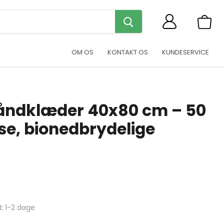
Se
indkøb
OM OS
KONTAKT OS
KUNDESERVICE
ndklæder 40x80 cm – 50
ose, bionedbrydelige
:
1-2 dage