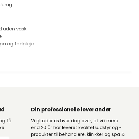
sbrug
d uden vask
e
, spa og fodpleje
ud
Din professionelle leverandør
 og få
Vi glæder os hver dag over, at vi i mere
kke
end 20 år har leveret kvalitetsudstyr og -
produkter til behandlere, klinikker og spa &