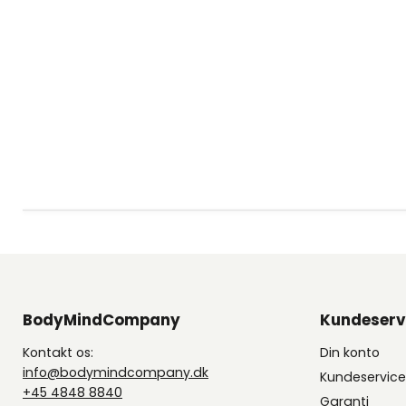
BodyMindCompany
Kundeserv
Kontakt os:
Din konto
info@bodymindcompany.dk
Kundeservic
+45 4848 8840
Garanti