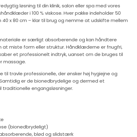
dygtig løsning til din klinik, salon eller spa med vores
håndklæder i 100 % viskose. Hver pakke indeholder 50
n 40 x 80 cm – klar til brug og nemme at udskifte mellem
ateriale er særligt absorberende og kan håndtere
at miste form eller struktur. Håndklæderne er fnugfri,
ber et professionelt indtryk, uanset om de bruges til
ler massage.
 til travle professionelle, der ønsker høj hygiejne og
. Samtidig er de bionedbrydelige og dermed et
til traditionelle engangsløsninger.
ke
kose (bionedbrydeligt)
 absorberende, blød og slidstærk