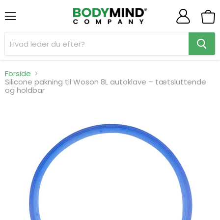
Menu
Se
indk
Forside
Silicone pakning til Woson 8L autoklave – tætsluttende
og holdbar