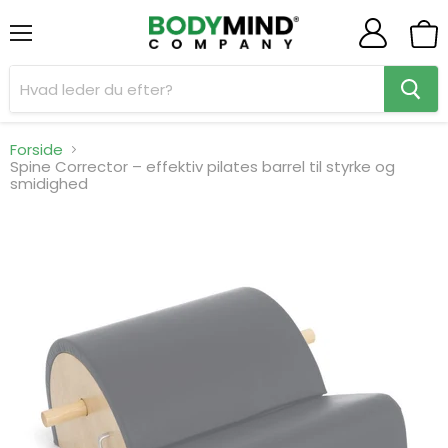
Menu
Se
indk
Forside
Spine Corrector – effektiv pilates barrel til styrke og
smidighed