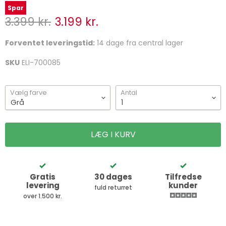
Spar
Normal pris
Ny pris
3.399 kr.
3.199 kr.
Forventet leveringstid:
14 dage fra central lager
SKU
ELI-700085
Vælg farve
Antal
LÆG I KURV
Gratis
30 dages
Tilfredse
levering
kunder
fuld returret
over 1.500 kr.