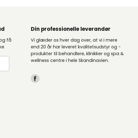
ud
Din professionelle leverandør
 og få
Vi glæder os hver dag over, at vi i mere
kke
end 20 år har leveret kvalitetsudstyr og -
produkter til behandlere, klinikker og spa &
wellness centre i hele Skandinavien.
Find
os
på
Facebook