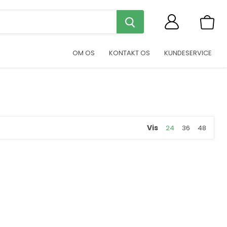
Se
indkøb
OM OS
KONTAKT OS
KUNDESERVICE
Vis
24
36
48